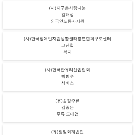
(사)지구촌사랑나눔
김해성
외국인노동자지원
(사)한국장애인자립생활센터총연합회구로센터
고관철
복지
(사)한국판유리산업협회
박병수
서비스
(유)송정주류
김종은
주류 도매업
(유)정일회계법인