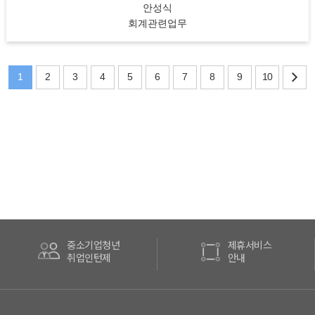
안성식
회계관련업무
1
2
3
4
5
6
7
8
9
10
중소기업청년
제휴서비스
취업인턴제
안내