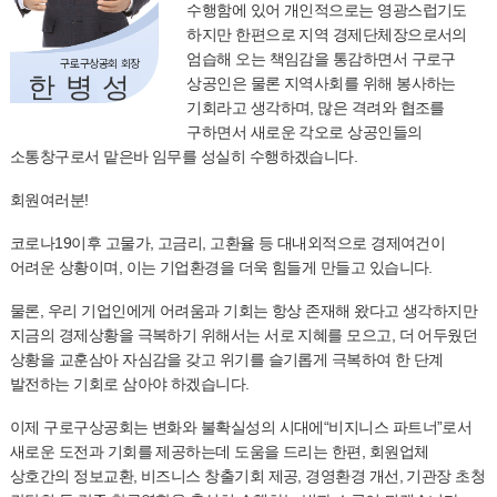
수행함에 있어 개인적으로는 영광스럽기도
하지만 한편으로 지역 경제단체장으로서의
엄습해 오는 책임감을 통감하면서 구로구
구로구상공회 회장
한병성
상공인은 물론 지역사회를 위해 봉사하는
기회라고 생각하며, 많은 격려와 협조를
구하면서 새로운 각오로 상공인들의
소통창구로서 맡은바 임무를 성실히 수행하겠습니다.
회원여러분!
코로나19이후 고물가, 고금리, 고환율 등 대내외적으로 경제여건이
어려운 상황이며, 이는 기업환경을 더욱 힘들게 만들고 있습니다.
물론, 우리 기업인에게 어려움과 기회는 항상 존재해 왔다고 생각하지만
지금의 경제상황을 극복하기 위해서는 서로 지혜를 모으고, 더 어두웠던
상황을 교훈삼아 자심감을 갖고 위기를 슬기롭게 극복하여 한 단계
발전하는 기회로 삼아야 하겠습니다.
이제 구로구상공회는 변화와 불확실성의 시대에“비지니스 파트너”로서
새로운 도전과 기회를 제공하는데 도움을 드리는 한편, 회원업체
상호간의 정보교환, 비즈니스 창출기회 제공, 경영환경 개선, 기관장 초청