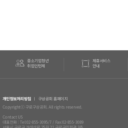
기업청년
제휴서비스
P
인턴제
안내
안
개인정보처리방침
구상공회 홈페이지
Copyrightⓒ 구로구상공회. All rights reserved.
Contact US
대표전화 : Tel:02-855-3095/7 / Fax:02-855-3089
서울시 구로구 가마산로 25길 21 구로구민회관 3층